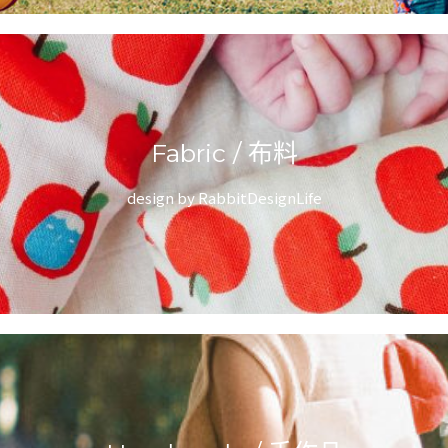
Fabric / 布料
design by RabbitDesignLife