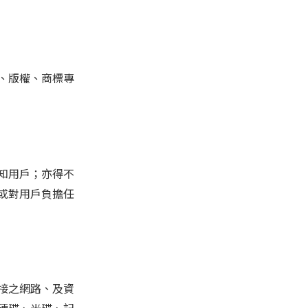
、版權、商標專
知用戶；亦得不
或對用戶負擔任
接之網路、及資
硬碟、光碟、記