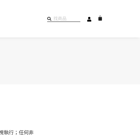
購
物
籃
視執行；任何非