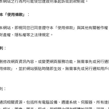
本網站之行為均可能使您遭致刑事起訴或罰款制裁。
受本「使用條款」
：
本網站，即視同您已同意遵守本「使用條款」與其他有關著作權
財產權、隱私權等之法律規定。
權利
：
刪修改網頁資訊內容，或變更網頁服務功能，無需事先或另行通
用條款」，並於網站張貼時隨即生效，無需事先或另行通知用戶
則：
通訊相關資源，包括所有電腦設備、週邊系統、伺服器、所有連
、相片、圖像、圖表、程式、與相關之儲存媒體如磁帶、磁碟、