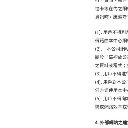
憶卡等在內之網
資訊時，應遵守
(1). 用戶
得藉由本中心網
(2). 本公
屬於「這裡放公
之資料或程式；
(3). 用戶
(4). 用戶
何方式使用本中
(5). 用戶
統或網路效率或
4. 外部網站之