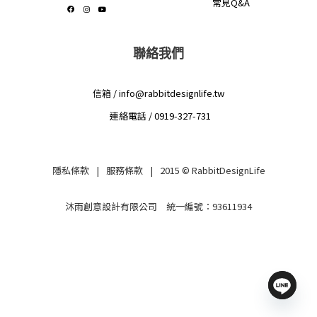
常見Q&A
F
I
Y
a
n
o
c
s
u
e
t
t
b
a
u
o
g
b
o
r
e
聯絡我們
k
a
m
信箱 / info@rabbitdesignlife.tw
連絡電話 / 0919-327-731
隱私條款
|
服務條款
| 2015 ©
RabbitDesignLife
沐雨創意設計有限公司 統一編號：93611934